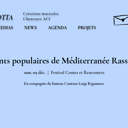
Créations musicales
OTTA
Chanteuse ACI
EDIAS
NEWS
AGENDA
PROJETS
ts populaires de Méditerranée Ras
sam. 09 déc.
  |  
Festival Contes et Rencontres
En compagnie du fameux Conteur Luigi Rignanese