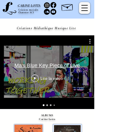
C
L
ARINE
OTTA
Créations musicales
Chanteuse ACI
Créations Médiathèque Musique Live
Ma's Blue Key Piece of Live
Lire la vidéo
ALBUMS
Carine Lotta