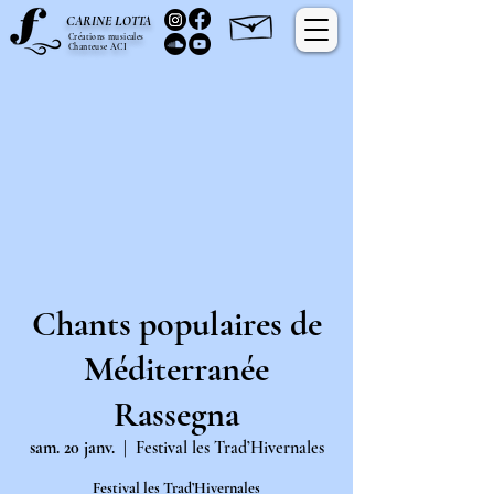
C
L
ARINE
OTTA
Créations musicales
Chanteuse ACI
Chants populaires de
Méditerranée
Rassegna
sam. 20 janv.
  |  
Festival les Trad’Hivernales
Festival les Trad’Hivernales