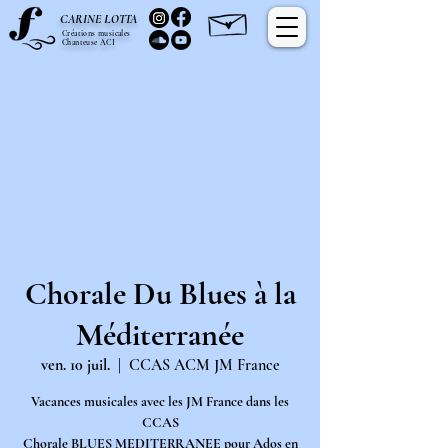
C
L
ARINE
OTTA
Créations musicales
Chanteuse ACI
Chorale Du Blues à la
Méditerranée
ven. 10 juil.
  |  
CCAS ACM JM France
Vacances musicales avec les JM France dans les
CCAS
Chorale BLUES MEDITERRANEE pour Ados en