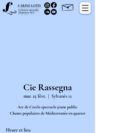
C
L
ARINE
OTTA
Créations musicales
Chanteuse ACI
Cie Rassegna
mar. 25 févr.
  |  
Sylvanès 12
Arc de Cercle spectacle jeune public
Chants populaires de Méditerranée en quartet
Heure et lieu