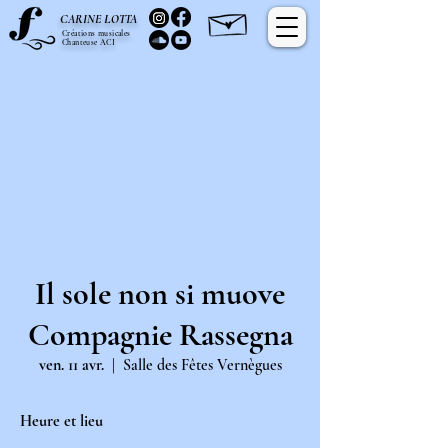
C
L
ARINE
OTTA
Créations musicales
Chanteuse ACI
Il sole non si muove
Compagnie Rassegna
ven. 11 avr.
  |  
Salle des Fêtes Vernègues
Heure et lieu