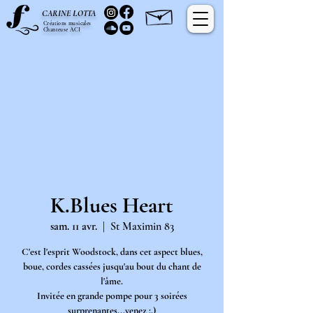
C
L
ARINE
OTTA
Créations musicales
Chanteuse ACI
K.Blues Heart
sam. 11 avr.
  |  
St Maximin 83
C'est l'esprit Woodstock, dans cet aspect blues,
boue, cordes cassées jusqu'au bout du chant de
l'âme.
Invitée en grande pompe pour 3 soirées
surprenantes...venez ;.)