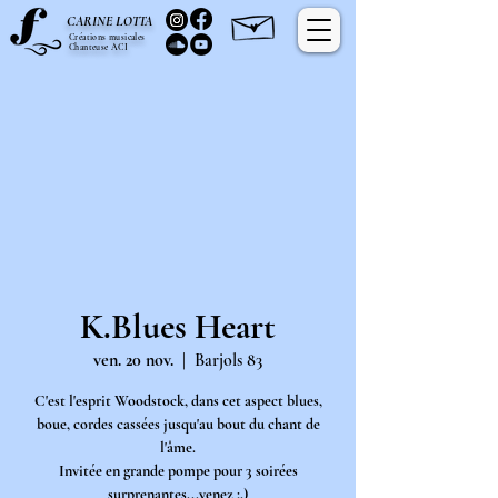
C
L
ARINE
OTTA
Créations musicales
Chanteuse ACI
K.Blues Heart
ven. 20 nov.
  |  
Barjols 83
C'est l'esprit Woodstock, dans cet aspect blues,
boue, cordes cassées jusqu'au bout du chant de
l'âme.
Invitée en grande pompe pour 3 soirées
surprenantes...venez ;.)