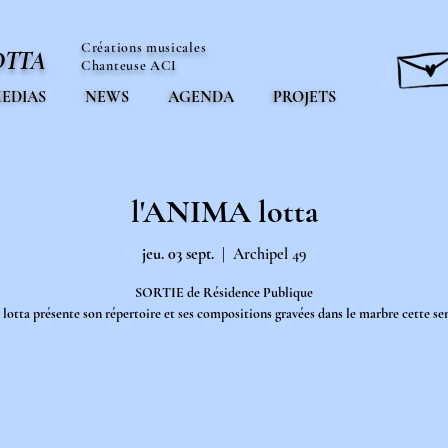
Créations musicales
OTTA
Chanteuse ACI
EDIAS
NEWS
AGENDA
PROJETS
l'ANIMA lotta
jeu. 03 sept.
  |  
Archipel 49
SORTIE de Résidence Publique
 lotta présente son répertoire et ses compositions gravées dans le marbre cette se