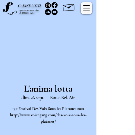
C
L
ARINE
OTTA
Créations musicales
Chanteuse ACI
L'anima lotta
dim. 26 sept.
  |  
Bouc-Bel-Air
13e Festival Des Voix Sous les Platanes 2021
http://www.voicegang.com/des-voix-sous-les-
platanes/