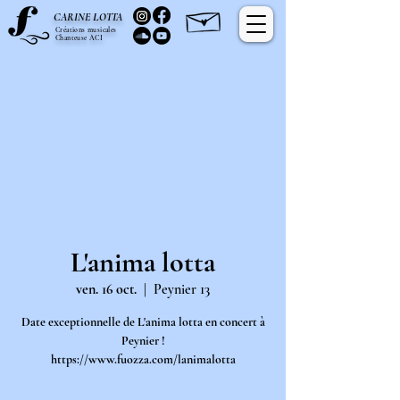
C
L
ARINE
OTTA
Créations musicales
Chanteuse ACI
L'anima lotta
ven. 16 oct.
  |  
Peynier 13
Date exceptionnelle de L'anima lotta en concert à
Peynier !
https://www.fuozza.com/lanimalotta