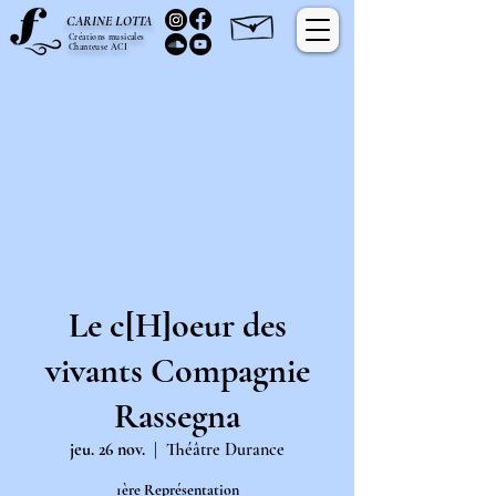
C
L
ARINE
OTTA
Créations musicales
Chanteuse ACI
Le c[H]oeur des
vivants Compagnie
Rassegna
jeu. 26 nov.
  |  
Théâtre Durance
1ère Représentation