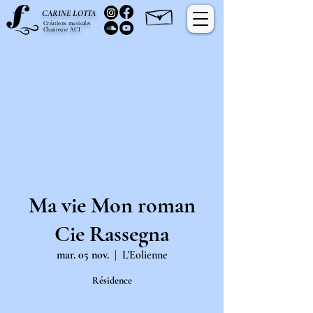
C
L
ARINE
OTTA
Créations musicales
Chanteuse ACI
Ma vie Mon roman
Cie Rassegna
mar. 05 nov.
  |  
L'Eolienne
Résidence