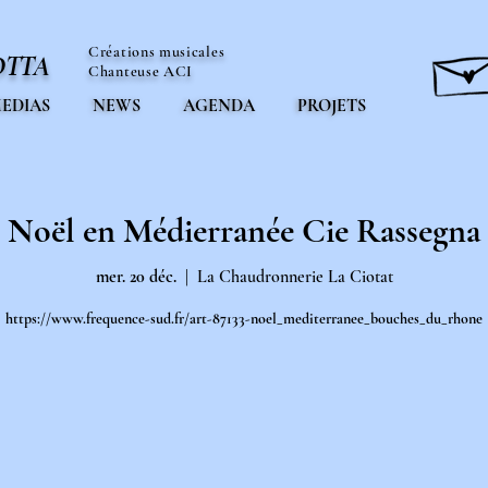
Créations musicales
OTTA
Chanteuse ACI
EDIAS
NEWS
AGENDA
PROJETS
Noël en Médierranée Cie Rassegna
mer. 20 déc.
  |  
La Chaudronnerie La Ciotat
https://www.frequence-sud.fr/art-87133-noel_mediterranee_bouches_du_rhone