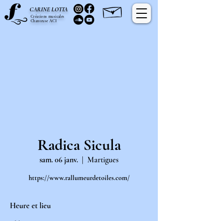
C
L
ARINE
OTTA
Créations musicales
Chanteuse ACI
Radica Sicula
sam. 06 janv.
  |  
Martigues
https://www.rallumeurdetoiles.com/
Heure et lieu